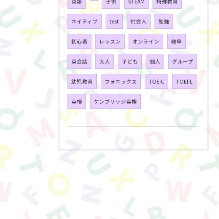
英語
子供
STEAM
特殊教育
ネイティブ
test
社会人
勉強
初心者
レッスン
オンライン
岐阜
英会話
大人
子ども
個人
グループ
幼児教育
フォニックス
TOEIC
TOEFL
英検
ケンブリッジ英検