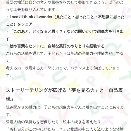
英語の物語に自分の考えや気持ちをのせて参加できるよう、以下のよ
うな工夫を取り入れています。
・I see / I think / I wonder（見たこと・思ったこと・不思議に思った
こと）をシェア
・「このあと、どうなると思う？」などの問いかけで想像力を引き出
す
・絵や言葉をヒントに、自然な英語のやりとりを経験する
これらの活動を通じて、子どもたちは英語の語彙力や理解力だけでな
く、
考える力・表現する力・聞く力まで、バランスよく伸ばしていきま
す。
ストーリーテリングが広げる「夢を見る力」と「自己表
現」
読み聞かせの魅力は、子どもの想像力をぐんと引き出すことにありま
す。
登場人物の気持ちを想像したり、絵本の続きを考えたり、
「もし自分がこの中にいたら…？」と物語の中に入り込むような体験