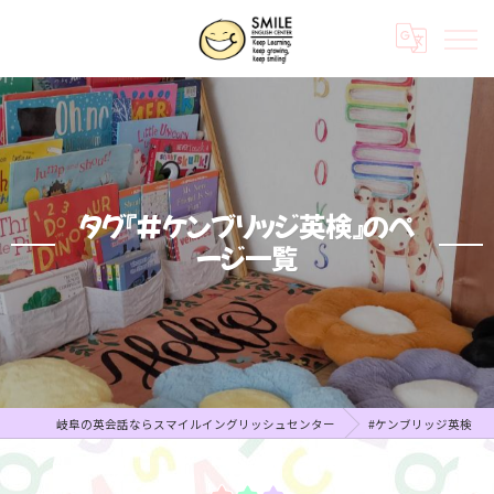
タグ『#ケンブリッジ英検』のペ
ージ一覧
岐阜の英会話ならスマイルイングリッシュセンター
#ケンブリッジ英検