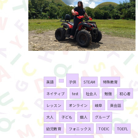
タグ
Tags
英語
子供
STEAM
特殊教育
ネイティブ
test
社会人
勉強
初心者
レッスン
オンライン
岐阜
英会話
大人
子ども
個人
グループ
幼児教育
フォニックス
TOEIC
TOEFL