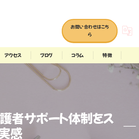
お問い合わせはこち
ら
アクセス
ブログ
コラム
特徴
英語
子ども英語
STEAM教育
護者サポート体制をス
特殊教育
で実感
オンライン英会話