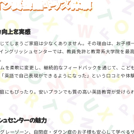
イン英会話キッズ体験
質の高いパーソナルレッスンで初心者も安心スタート
保護者と連携した英語学習サポートが充実
発達障害やグレーゾーンの子も楽しめる環境づくり
力向上を実感
効果重視ならオンライン英会話キッズが選ばれる理由
オンライン英会話キッズで本当に英語が話せるようになる
じてしまうご家庭は少なくありません。その理由は、お子様
口コミで評判のスマイルイングリッシュセンターの実力
イングリッシュセンターでは、教員免許と教育系大学院を最
。
学習効果を高めるフィードバック体制の仕組み
ラムを柔軟に変更し、継続的なフィードバックを通じて、こど
バイリンガルを目指せる質の高い英語指導を体感
「英語で自己表現ができるようになった」という口コミや体
効果なしと感じる理由を徹底的に解消したサービス
子供の成長を支える質の高いキッズ英会話レッスン
家庭にもぴったり。安いプランでも質の高い英語教育が受けら
スマイルイングリッシュセンターで全体的な成長を実感
オンライン英会話キッズで伸びる社会性と自信
教育サポートが充実したこども向けレッスンの特徴
シュセンターの魅力
ネイティブ講師による丁寧な個別指導が魅力
グレーゾーン、自閉症・ダウン症のお子様も安心して学べる
発達障害にも配慮した質の高い英語教育