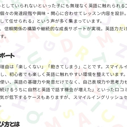
じっとしていられないといった子にも無理なく英語に触れられる
安くて安心、初心者も始めやすいオンライン英会話
、個々の発達段階や興味・関心に合わせてレッスン内容を設計
オンライン英会話キッズは安い料金で質が高いと評判
して任せられる」という声が多く集まっています。
初心者でも安心して始められるスマイルイングリッシュセ
、信頼関係の構築や継続的な成長サポートが実現。英語力だ
子供の負担が少ないレッスン設計のポイント
す。
毎日続けやすい価格とサポート体制が充実
保護者も納得の教育サポートが魅力
ポート
発達障害グレーゾーンの子も安心できるサポート体制
理由は「楽しくない」「飽きてしまう」ことです。スマイル
スマイルイングリッシュセンターは発達障害にも手厚く対
し、初心者でも楽しく英語に触れやすい環境を整えています
お申し込みはこちらから
グレーゾーンのこどもも安心して学べる環境が整う
使い、英語の基礎力や発音だけでなく、自己表現力や思考力
オンライン英会話キッズで集中力に不安があっても大丈夫
続けるうちに自然と英語で話す機会が増えた」といった口コ
保護者と講師が密に相談できるサポート体制
気が低下するケースもありますが、スマイルイングリッシュ
。
特別な配慮でこどもの英語学習を継続サポート
び方とは