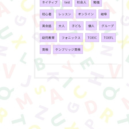
ネイティブ
test
社会人
勉強
初心者
レッスン
オンライン
岐阜
英会話
大人
子ども
個人
グループ
幼児教育
フォニックス
TOEIC
TOEFL
英検
ケンブリッジ英検