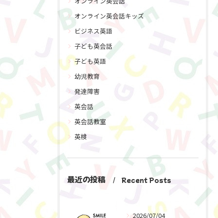
オンライン英会話
オンライン英会話キッズ
ビジネス英語
子ども英会話
子ども英語
幼児教育
発達障害
英会話
英会話教室
英検
最近の投稿
Recent Posts
2026/07/04