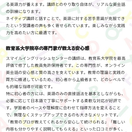
る英語力が養えます。講師とのやり取り自体が、リアルな英会話
の訓練になります。
ネイティブ講師と話すことで、英語に対する苦手意識が克服でき
たという受講者の声も多く寄せられています。楽しみながら実践
力を高めたい方に最適です。
教育系大学院卒の専門家が教える安心感
スマイルイングリッシュセンターの講師は、教育系大学院を最高
評価で修了した教員免許保持者です。この専門性が、オンライン
英会話の安心感と質の高さを支えています。教育の理論と実践の
両方に精通しているため、初心者から上級者まで、どのレベルで
も的確な指導が可能です。
特に初心者の方には、英語のみの直接話法を基本としながらも、
必要に応じて日本語で丁寧にサポートする柔軟な対応が好評で
す。学習者のペースや理解度に合わせて指導方法を変えること
で、無理なくステップアップできるのも大きなメリットです。
「教育のプロが教えてくれるから安心して続けられる」「難しい
内容も分かりやすく説明してもらえる」といった口コミが多く、