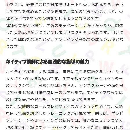
力を養い、必要に応じて日本語サポートも受けられるため、安心
して学びを進めることができます。講師の指導力が高いほど、受
講者が自信を持って英語を話せるようになるのです。
講師の質が低い場合、学習のモチベーションが下がったり、間違
った英語表現が身についてしまうリスクも考えられます。自分に
合った講師を選ぶことが、オンライン英会話での成功のカギとな
ります。
ネイティブ講師による実践的な指導の魅力
ネイティブ講師による指導は、実際に使える英語を身につけたい
大人にとって大きな魅力です。スマイルイングリッシュセンター
のレッスンでは、日常会話はもちろん、ビジネスシーンや海外出
張で必要となる用語やフレーズも学べます。ネイティブならでは
の自然な表現や発音を、直接指導で吸収できます。
また、実践的なロールプレイやディスカッションを通じて、英語
を使う場面を想定したトレーニングが可能です。例えば、プレゼ
ンテーションやミーティングの練習では、細かなニュアンスや表
現の違いも丁寧にフィードバックしてもらえるため、即戦力とな