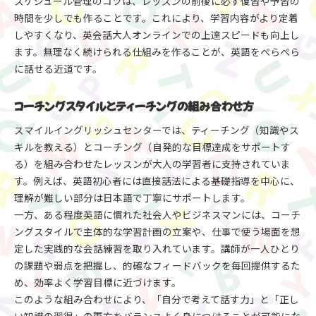
スケジュール管理のコツは、レッスンの前後に必ず復習や予習の
時間を少しでも作ることです。これにより、学習内容がより定着
しやすくなり、英会話大人オンラインでの上達スピードも向上し
ます。無理なく続けられる仕組みを作ることが、英語をぺらぺら
に話せる近道です。
コーチングスタイルとティーチングの組み合わせ方
スマイルイングリッシュセンターでは、ティーチング（知識やス
キルを教える）とコーチング（自発的な目標達成をサポートす
る）を組み合わせたレッスンが大人の学習者に支持されていま
す。例えば、英語初心者には直接話法による基礎指導を中心に、
理解が難しい部分は日本語で丁寧にサポートします。
一方、ある程度英語に慣れた社会人やビジネスマンには、コーチ
ングスタイルで主体的な学習計画の立案や、仕事で使う場面を想
定した実践的な会話練習を取り入れています。講師が一人ひとり
の課題や弱点を把握し、的確なフィードバックを毎回提供するた
め、効率よく学習目標に近づけます。
このような組み合わせにより、「自分で考えて話す力」と「正し
い知識の習得」の両方をバランスよく身につけることが可能にな