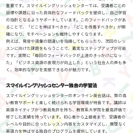
重要です。スマイルイングリッシュセンターでは、受講者ごとの
目標や課題に沿った具体的なフィードバックを提供し、自己学習
の指針となるようサポートしています。このフィードバックがあ
ることで、「どこを伸ばすべきか」「どこを改善すべきか」が明
確になり、モチベーションも維持しやすくなります。
例えば、発音や語彙の間違いを指摘してもらったり、次回のレッ
スンに向けた課題をもらうことで、着実なステップアップが可能
です。実際に「毎回のフィードバックが上達のきっかけになっ
た」「ビジネス英語の表現力が向上した」という社会人の声も多
く、効率的な学びを実感できるのが魅力です。
スマイルイングリッシュセンター独自の学習法
スマイルイングリッシュセンターのオンライン英会話は、質の高
い教育サポートと楽しく続けられる学習環境が特長です。講師は
英語ネイティブかつ教員免許を持ち、教育系大学院を最高評価で
修了した実績を持っています。初心者から上級者まで、受講者の
レベルや目的に合ったレッスン内容をカスタマイズし、無理なく
英語力を伸ばせる独自のプログラムを提供しています。