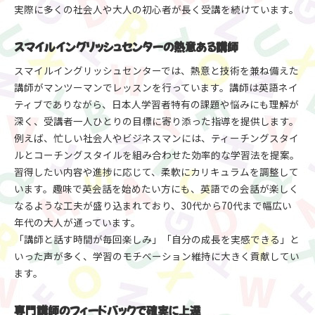
実際に多くの社会人や大人の初心者が長く受講を続けています。
スマイルイングリッシュセンターの熱意ある講師
スマイルイングリッシュセンターでは、熱意と技術を兼ね備えた
講師がマンツーマンでレッスンを行っています。講師は英語ネイ
ティブでありながら、日本人学習者特有の課題や悩みにも理解が
深く、受講者一人ひとりの目標に寄り添った指導を提供します。
例えば、忙しい社会人やビジネスマンには、ティーチングスタイ
ルとコーチングスタイルを組み合わせた効率的な学習法を提案。
習得したい内容や進捗に応じて、柔軟にカリキュラムを調整して
います。趣味で英会話を始めたい方にも、英語での会話が楽しく
なるような工夫が盛り込まれており、30代から70代まで幅広い
年代の大人が通っています。
「講師と話す時間が毎回楽しみ」「自分の成長を実感できる」と
いった声が多く、学習のモチベーション維持に大きく貢献してい
ます。
専門講師のフィードバックで確実に上達