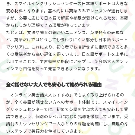
き、スマイルイングリッシュセンターの日本語サポートは大きな
安心材料となります。基本的には英語のみでレッスンが進行しま
すが、必要に応じて日本語で解説や補足が受けられるため、基礎
からしっかり理解できる環境が整っています。
たとえば、文法や発音の細かいニュアンス、英語特有の表現な
ど、英語だけではどうしても伝わりにくい部分も日本語サポート
でクリアに。これにより、初心者でも挫折せずに継続できると多
くの受講者から高い評価を得ています。日本語サポートを上手に
活用することで、学習効率が格段にアップし、英会話大人オンラ
インでも自信を持って発言できるようになります。
全く話せない大人でも安心して始められる理由
「オンライン英会話大人おすすめ」でもよく取り上げられるの
が、全く英語が話せない方へのサポート体制です。スマイルイン
グリッシュセンターでは、初めて英語を学ぶ大人でも安心して受
講できるよう、個別のレベルに応じた指導を徹底しています。受
講前のカウンセリングで一人ひとりの課題を明確にし、無理のな
いステップで英語力を伸ばしていきます。