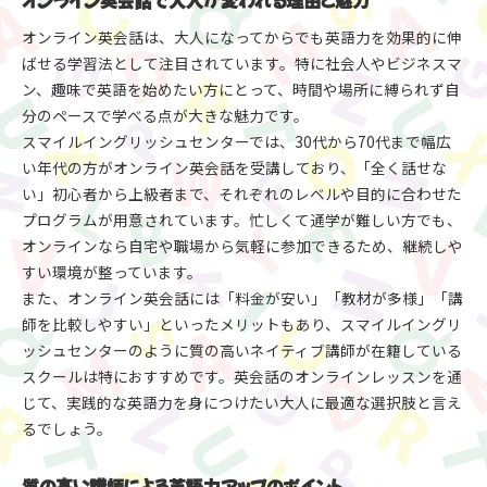
オンライン英会話で大人が変われる理由と魅力
楽しく学ぶオンライン英会話のポイント紹介
オンライン英会話は、大人になってからでも英語力を効果的に伸
忙しくても続く大人向けオンライン英会話術
ばせる学習法として注目されています。特に社会人やビジネスマ
忙しい社会人も続けやすいオンライン英会話活用
ン、趣味で英語を始めたい方にとって、時間や場所に縛られず自
術
分のペースで学べる点が大きな魅力です。
効率よく学ぶ大人のためのスケジュール管理法
スマイルイングリッシュセンターでは、30代から70代まで幅広
コーチングスタイルとティーチングの組み合わせ
い年代の方がオンライン英会話を受講しており、「全く話せな
方
い」初心者から上級者まで、それぞれのレベルや目的に合わせた
スマイルイングリッシュセンターで無理なく継続
プログラムが用意されています。忙しくて通学が難しい方でも、
忙しいときでも英語力を伸ばす学習の工夫
オンラインなら自宅や職場から気軽に参加できるため、継続しや
すい環境が整っています。
英語をぺらぺらに導く専門講師の指導とは
また、オンライン英会話には「料金が安い」「教材が多様」「講
オンライン英会話講師の質が上達を左右する理由
師を比較しやすい」といったメリットもあり、スマイルイングリ
ネイティブ講師による実践的な指導の魅力
ッシュセンターのように質の高いネイティブ講師が在籍している
教育系大学院卒の専門家が教える安心感
スクールは特におすすめです。英会話のオンラインレッスンを通
スマイルイングリッシュセンターの熱意ある講師
じて、実践的な英語力を身につけたい大人に最適な選択肢と言え
専門講師のフィードバックで確実に上達
るでしょう。
実践的に英会話を習得したい大人必見の方法
質の高い講師による英語力アップのポイント
オンライン英会話でリアルな会話力を鍛える方法