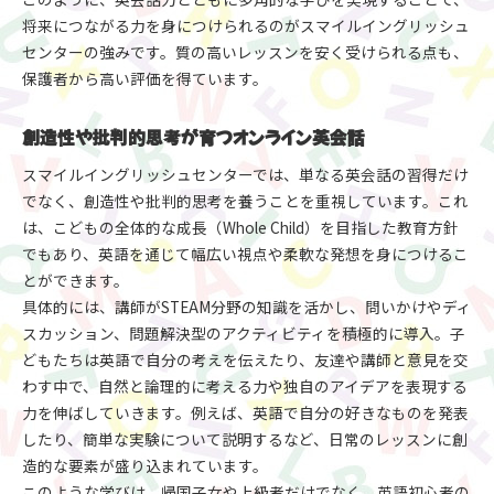
将来につながる力を身につけられるのがスマイルイングリッシュ
センターの強みです。質の高いレッスンを安く受けられる点も、
保護者から高い評価を得ています。
創造性や批判的思考が育つオンライン英会話
スマイルイングリッシュセンターでは、単なる英会話の習得だけ
でなく、創造性や批判的思考を養うことを重視しています。これ
は、こどもの全体的な成長（Whole Child）を目指した教育方針
でもあり、英語を通じて幅広い視点や柔軟な発想を身につけるこ
とができます。
具体的には、講師がSTEAM分野の知識を活かし、問いかけやディ
スカッション、問題解決型のアクティビティを積極的に導入。子
どもたちは英語で自分の考えを伝えたり、友達や講師と意見を交
わす中で、自然と論理的に考える力や独自のアイデアを表現する
力を伸ばしていきます。例えば、英語で自分の好きなものを発表
したり、簡単な実験について説明するなど、日常のレッスンに創
造的な要素が盛り込まれています。
このような学びは、帰国子女や上級者だけでなく、英語初心者の