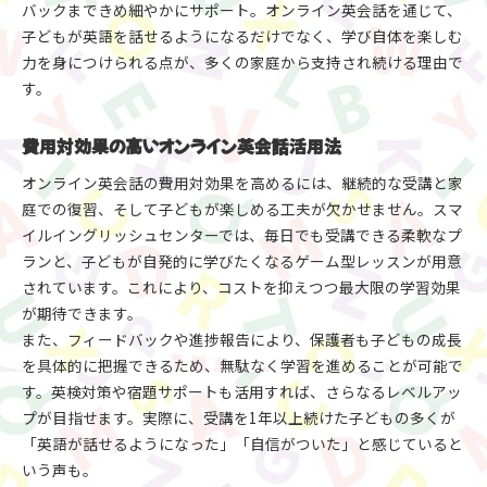
バックまできめ細やかにサポート。オンライン英会話を通じて、
子どもが英語を話せるようになるだけでなく、学び自体を楽しむ
力を身につけられる点が、多くの家庭から支持され続ける理由で
す。
費用対効果の高いオンライン英会話活用法
オンライン英会話の費用対効果を高めるには、継続的な受講と家
庭での復習、そして子どもが楽しめる工夫が欠かせません。スマ
イルイングリッシュセンターでは、毎日でも受講できる柔軟なプ
ランと、子どもが自発的に学びたくなるゲーム型レッスンが用意
されています。これにより、コストを抑えつつ最大限の学習効果
が期待できます。
また、フィードバックや進捗報告により、保護者も子どもの成長
を具体的に把握できるため、無駄なく学習を進めることが可能で
す。英検対策や宿題サポートも活用すれば、さらなるレベルアッ
プが目指せます。実際に、受講を1年以上続けた子どもの多くが
「英語が話せるようになった」「自信がついた」と感じていると
いう声も。