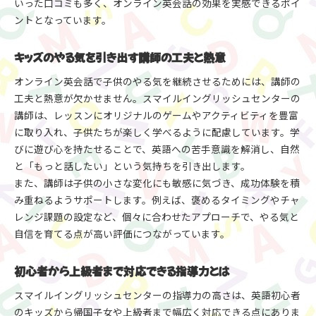
いった口コミも多く、オンライン英会話の効果を実感できるポイ
ントとなっています。
キッズのやる気を引き出す講師の工夫と熱意
オンライン英会話で子供のやる気を継続させるためには、講師の
工夫と熱意が欠かせません。スマイルイングリッシュセンターの
講師は、レッスンにオリジナルのゲームやアクティビティを豊富
に取り入れ、子供たちが楽しく学べるように配慮しています。学
びに遊び心を持たせることで、英語への苦手意識を解消し、自然
と「もっと話したい」という気持ちを引き出します。
また、講師は子供の小さな変化にも敏感に気づき、成功体験を積
み重ねるようサポートします。例えば、褒めるタイミングやチャ
レンジ課題の設定など、個々に合わせたアプローチで、やる気と
自信を育てる点が高い評価につながっています。
初心者から上級者まで対応できる指導力とは
スマイルイングリッシュセンターの指導力の高さは、英語初心者
のキッズから帰国子女や上級者まで幅広く対応できる点にありま