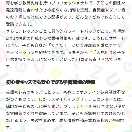
育を学び教員免許を持つプロフェッショナルで、子どもの個性や
キッズのやる気を引き出す講師の工夫と熱意
発達段階に合わせたきめ細やかな指導を実践。自閉症やダウン症
初心者から上級者まで対応できる指導力とは
のお子様にも対応できる配慮があり、どんな子どもでも安心して
初心者キッズも安心の教育サポートと上達のコツ
受講できます。
オンライン英会話初心者でも安心のサポート体制
さらに、レッスンごとに具体的なフィードバックがあり、希望が
質の高いフィードバックで伸びる上達ポイント
あれば宿題の作成や英検面接対策も可能です。こうしたサポート
子供のやる気を持続させる教育方法とは
により、子ども自身が「できた！」という達成感を重ねやすく、
モチベーションを維持できます。保護者からは「人見知りの子が
宿題や面接対策まで徹底サポートの実際
自信を持てるようになった」といった口コミも寄せられていま
保護者も納得の学習習慣が身につくコツを紹介
す。
初心者キッズでも安心できる学習環境の特徴
英語初心者のキッズにとって、初めてのオンライン英会話は不安
がつきものです。しかしスマイルイングリッシュセンターでは、
講師が子どもの心に寄り添い、プレッシャーを感じさせない温か
な雰囲気づくりを徹底しています。子どもが緊張せずのびのびと
話せるよう、失敗を責めず、成功体験を積み重ねる指導が特徴で
す。