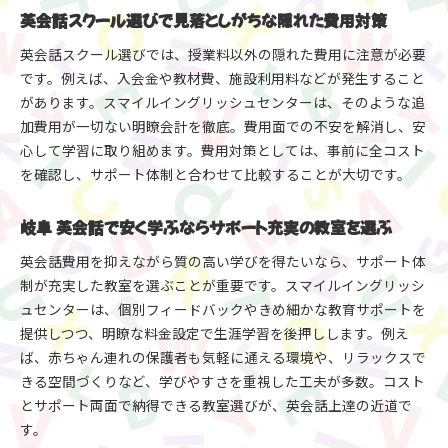
フィードバック重視の英会話体験で学びを実感
英会話スクール選びで見落としがちな隠れた費用対策
岐阜市 英会話 教室を選ぶ際の費用比較ポイント
英会話スクール選びでは、授業料以外の隠れた費用に注意が必要
大人も子どもも楽しめる英会話体験のすすめ
です。例えば、入会金や教材費、施設利用料などが発生すること
コストパフォーマンス重視の英会話教室選び
があります。スマイルイングリッシュセンターは、そのような追
フィードバックが充実した英会話レッスンの魅力
加費用が一切ない明瞭会計を徹底。費用面での不安を解消し、安
心して学習に取り組めます。費用対策としては、事前に全コスト
個別フィードバックで成長を実感できる英会話レ
を確認し、サポート体制と合わせて比較することが大切です。
ッスン
教育のエキスパートによる英会話指導の安心感
岐阜 英会話で安く学ぶならサポート充実の教室を選ぶ
スマイルイングリッシュセンターのフィードバッ
ク体制
英会話費用を抑えながら質の高い学びを得たいなら、サポート体
英会話 岐阜 個人レッスンとグループの違い
制が充実した教室を選ぶことが重要です。スマイルイングリッシ
ュセンターは、個別フィードバックやきめ細かな教育サポートを
フィードバックを受けて楽しく英会話力を伸ばす
提供しつつ、明瞭な料金設定で生涯学習を後押しします。例え
方法
ば、赤ちゃん連れの保護者も気軽に通える環境や、リラックスで
質の高いフィードバックで続けやすい英会話学習
きる空間づくりなど、学びやすさを重視した工夫が多数。コスト
明瞭会計で始める岐阜市の英会話学習ガイド
とサポート両面で納得できる教室選びが、英会話上達の近道で
英会話費用の不安を解消する明瞭会計の教室選び
す。
スマイルイングリッシュセンターの料金システム