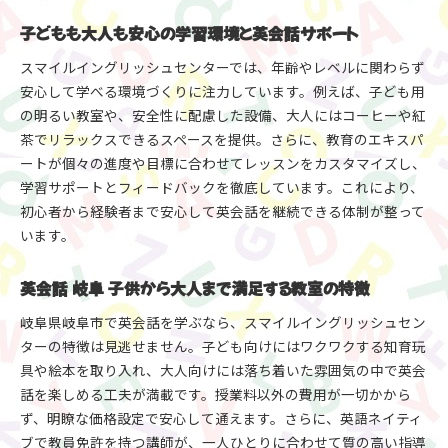
子どもも大人も安心の学習環境と英会話サポート
スマイルイングリッシュセンターでは、年齢やレベルに関わらず
安心して学べる環境づくりに注力しています。例えば、子ども用
の明るい教室や、安全性に配慮した設備、大人にはコーヒーや紅
茶でリラックスできるスペースを提供。さらに、教育のエキスパ
ートが個々の進度や目標に合わせてレッスンをカスタマイズし、
学習サポートとフィードバックを徹底しています。これにより、
初心者から経験者まで安心して英会話を継続できる体制が整って
います。
英会話 岐阜 子供から大人まで満足する教室の特徴
岐阜県岐阜市で英会話を学ぶなら、スマイルイングリッシュセン
ターの特徴は見逃せません。子ども向けにはワクワクする知育玩
具や絵本を取り入れ、大人向けには落ち着いた雰囲気の中で英会
話を楽しめる工夫が満載です。授業料以外の費用が一切かから
ず、明瞭な価格設定で安心して通えます。さらに、英語ネイティ
ブで教員免許を持つ講師が、一人ひとりに合わせて質の高い指導