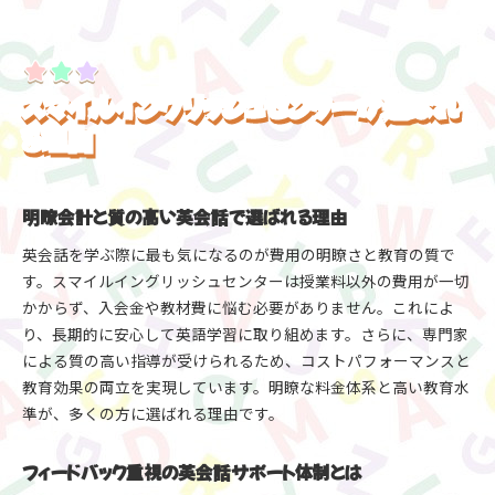
解説
岐阜市 英会話 教室の費用比較と選び方ポイント
入会金や教材費が不要な英会話で学ぶメリット
スマイルイングリッシュセンターが選ばれ
明瞭な費用設定で安心して英会話をスタート
る理由
大人も子どもも始めやすい英会話学習ガイド
明瞭会計と質の高い英会話で選ばれる理由
英会話を学ぶ際に最も気になるのが費用の明瞭さと教育の質で
す。スマイルイングリッシュセンターは授業料以外の費用が一切
かからず、入会金や教材費に悩む必要がありません。これによ
り、長期的に安心して英語学習に取り組めます。さらに、専門家
による質の高い指導が受けられるため、コストパフォーマンスと
教育効果の両立を実現しています。明瞭な料金体系と高い教育水
準が、多くの方に選ばれる理由です。
フィードバック重視の英会話サポート体制とは