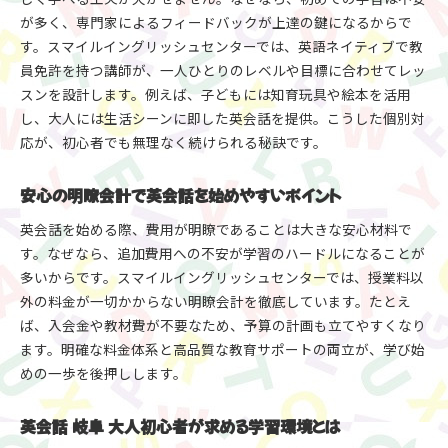
が多く、専門家によるフィードバックが上達の鍵になるからで
す。スマイルイングリッシュセンターでは、英語ネイティブで教
員免許を持つ講師が、一人ひとりのレベルや目標に合わせてレッ
スンを設計します。例えば、子どもには知育玩具や絵本を活用
し、大人には生活シーンに即した英会話を提供。こうした個別対
応が、初心者でも無理なく続けられる秘訣です。
安心の明瞭会計で英会話を始めやすいポイント
英会話を始める際、費用が明瞭であることは大きな安心材料で
す。なぜなら、追加費用への不安が学習のハードルになることが
多いからです。スマイルイングリッシュセンターでは、授業料以
外の料金が一切かからない明瞭会計を徹底しています。たとえ
ば、入会金や教材費が不要なため、予算の計画も立てやすくなり
ます。明確な料金体系と高品質な教育サポートの両立が、学び始
めの一歩を後押しします。
英会話 岐阜 大人初心者が求める学習環境とは