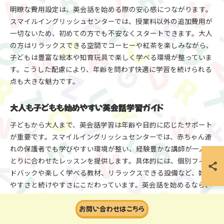
明瞭な費用設定は、英会話を始める際の安心感につながります。
スマイルイングリッシュセンターでは、授業料以外の追加費用が
一切ないため、初めての方でも不安なくスタートできます。大人
の方はリラックスできる空間でコーヒーや紅茶を楽しみながら、
子どもは豊富な絵本や知育玩具で楽しく学べる環境が整っていま
す。こうした配慮により、年齢を問わず快適に学習を続けられる
点も大きな魅力です。
大人も子どもも始めやすい英会話学習ガイド
子どもから大人まで、英会話学習は年齢や目的に応じたサポート
が重要です。スマイルイングリッシュセンターでは、赤ちゃん連
れの保護者でも学びやすい環境が整い、経験豊かな講師が一人ひ
とりに合わせたレッスンを提供します。具体的には、個別フィー
ドバックや楽しく学べる教材、リラックスできる設備など、始め
やすさと続けやすさにこだわっています。英会話を始めるなら、
質と安心を両立した教室選びが成功の鍵です。
お問い合わせはこちら