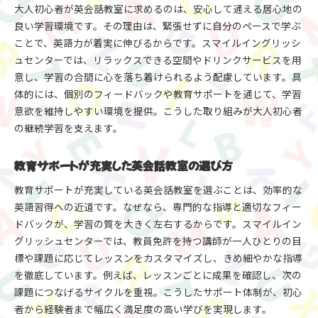
大人初心者が英会話教室に求めるのは、安心して通える居心地の
良い学習環境です。その理由は、緊張せずに自分のペースで学ぶ
ことで、英語力が着実に伸びるからです。スマイルイングリッシ
ュセンターでは、リラックスできる空間やドリンクサービスを用
意し、学習の合間に心を落ち着けられるよう配慮しています。具
体的には、個別のフィードバックや教育サポートを通じて、学習
意欲を維持しやすい環境を提供。こうした取り組みが大人初心者
の継続学習を支えます。
教育サポートが充実した英会話教室の選び方
教育サポートが充実している英会話教室を選ぶことは、効率的な
英語習得への近道です。なぜなら、専門的な指導と適切なフィー
ドバックが、学習の質を大きく左右するからです。スマイルイン
グリッシュセンターでは、教員免許を持つ講師が一人ひとりの目
標や課題に応じてレッスンをカスタマイズし、きめ細やかな指導
を徹底しています。例えば、レッスンごとに成果を確認し、次の
課題につなげるサイクルを重視。こうしたサポート体制が、初心
者から経験者まで幅広く満足度の高い学びを実現します。