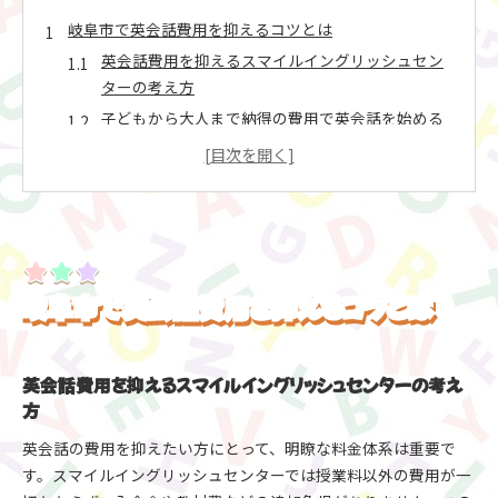
岐阜市で英会話費用を抑えるコツとは
英会話費用を抑えるスマイルイングリッシュセン
ターの考え方
子どもから大人まで納得の費用で英会話を始める
方法
英会話の費用と質の違いを明確に理解するポイン
ト
岐阜市での英会話費用相場とスマイルイングリッ
シュセンターの特徴
英会話スクール選びで見落としがちな隠れた費用
岐阜市で英会話費用を抑えるコツとは
対策
岐阜 英会話で安く学ぶならサポート充実の教室を
選ぶ
英会話費用を抑えるスマイルイングリッシュセンターの考え
スマイルイングリッシュセンターが選ばれる理由
方
明瞭会計と質の高い英会話で選ばれる理由
英会話の費用を抑えたい方にとって、明瞭な料金体系は重要で
フィードバック重視の英会話サポート体制とは
す。スマイルイングリッシュセンターでは授業料以外の費用が一