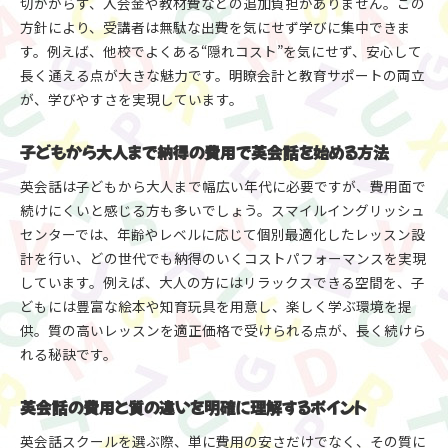
スマイルイングリッシュセンターの教育エキスパ
切かからず、入会金や教材費などの追加負担がありません。この
ートによる安心指導
方針により、受講者は無駄な出費を気にせず学びに集中できま
す。例えば、他校でよくある“隠れコスト”を気にせず、安心して
授業料以外の費用が不要な英会話学習の魅力
長く通える点が大きな魅力です。明瞭会計と教育サポートの両立
リラックスできる環境が英会話上達をサポート
が、学びやすさを実現しています。
岐阜市で大人初心者も安心して通える英会話教室
大人初心者に最適な英会話学習環境を探す
子どもから大人まで納得の費用で英会話を始める方法
大人初心者向け英会話教室の選び方と費用相場
英会話は子どもから大人まで幅広い年代に必要ですが、費用面で
コーヒーを楽しみながら学べる英会話教室の魅力
続けにくいと感じる方も多いでしょう。スマイルイングリッシュ
初心者が続けやすい英会話とスマイルイングリッ
センターでは、年齢やレベルに応じて個別最適化したレッスン設
シュセンターの特長
計を行い、どの世代でも納得のいくコストパフォーマンスを実現
安心の明瞭会計で英会話を始めやすいポイント
しています。例えば、大人の方にはリラックスできる空間を、子
英会話 岐阜 大人初心者が求める学習環境とは
どもには豊富な絵本や知育玩具を用意し、楽しく学ぶ環境を提
供。質の高いレッスンを適正価格で受けられる点が、長く続けら
教育サポートが充実した英会話教室の選び方
れる秘訣です。
子どもから大人まで楽しく学べる教室づくり
英会話を楽しく学べるスマイルイングリッシュセ
英会話の費用と質の違いを明確に理解するポイント
ンターの工夫
子どもも大人も安心の学習環境と英会話サポート
英会話スクールを選ぶ際、単に費用の安さだけでなく、その質に