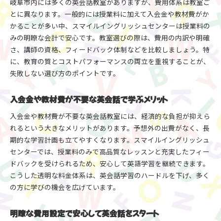
岐阜市内には多くの英会話教室がありますが、費用体系は教室ご
とに異なります。一般的には授業料に加えて入会金や教材費がか
かることが多い中、スマイルイングリッシュセンターは授業料の
みの明瞭な会計で安心です。教室選びの際は、費用の内訳や明確
さ、講師の資格、フィードバック体制などを比較しましょう。特
に、教育の質とコストパフォーマンスの両立を重視することが、
失敗しない選び方のポイントです。
入会金や教材費が不要な英会話で学ぶメリット
入会金や教材費が不要な英会話教室には、経済的な負担が抑えら
れるという大きなメリットがあります。予想外の出費がなく、長
期的な学習計画も立てやすくなります。スマイルイングリッシュ
センターでは、授業料のみで高品質なレッスンと充実したフィー
ドバックを受けられるため、安心して英語学習を継続できます。
こうした透明な料金体系は、英会話学習のハードルを下げ、多く
の方に学びの機会を広げています。
明瞭な費用設定で安心して英会話をスタート