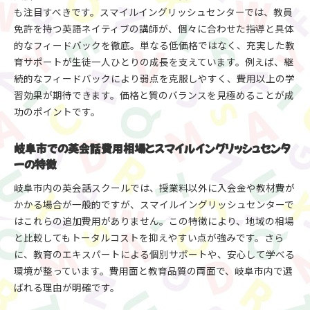
も注目すべきです。スマイルイングリッシュセンターでは、教員
英会話 岐阜 子供から大人まで満足する教室の特徴
免許を持つ英語ネイティブの講師が、個々に合わせた指導と具体
豊富な知育玩具と英会話が両立する理由
的なフィードバックを徹底。単なる低価格ではなく、充実した教
フィードバックを活かす英会話教室の学び方
育サポートが生徒一人ひとりの成長を支えています。例えば、継
家族みんなで通える英会話教室のポイント
続的なフィードバックにより弱点を克服しやすく、費用以上の学
英会話の費用と質のバランスを徹底解説
習効果が期待できます。価格と質のバランスを見極めることが成
英会話費用が安いだけでなく質も重視する理由
功のポイントです。
スマイルイングリッシュセンターの費用対効果を
比較
岐阜市での英会話費用相場とスマイルイングリッシュセンタ
ーの特徴
岐阜市で納得できる英会話の選び方ガイド
英会話の質を維持するためのサポート体制
岐阜市内の英会話スクールでは、授業料以外に入会金や教材費が
英会話 岐阜 安い教室でも高い満足度を得る方法
かかる場合が一般的ですが、スマイルイングリッシュセンターで
はこれらの追加費用がありません。この特徴により、地域の相場
料金と品質で選ぶ英会話教室のポイント
と比較してもトータルコストを抑えやすい点が強みです。さら
安くて安心な英会話を岐阜市で体験する方法
に、教育のエキスパートによる個別サポートや、安心して学べる
スマイルイングリッシュセンターで体験できる英
環境が整っています。費用面と教育品質の両面で、岐阜市内で選
会話の魅力
ばれる理由が明確です。
授業料だけで始める安心の英会話教室の実際