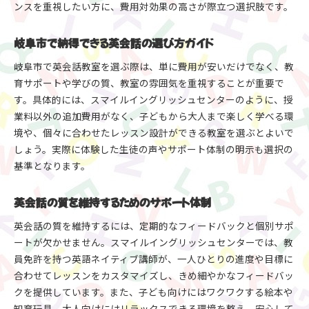
ンスを重視したい方に、費用対効果の高さが際立つ選択肢です。
岐阜市で納得できる英会話の選び方ガイド
岐阜市で英会話教室を選ぶ際は、単に費用が安いだけでなく、教
育サポートや学びの質、教室の雰囲気を重視することが重要で
す。具体的には、スマイルイングリッシュセンターのように、授
業料以外の追加費用がなく、子どもから大人まで楽しく学べる環
境や、個々に合わせたレッスン設計ができる教室を選ぶとよいで
しょう。実際に体験した生徒の声やサポート体制の明示も選択の
基準となります。
英会話の質を維持するためのサポート体制
英会話の質を維持するには、定期的なフィードバックと個別サポ
ートが欠かせません。スマイルイングリッシュセンターでは、教
員免許を持つ英語ネイティブ講師が、一人ひとりの進度や目標に
合わせてレッスンをカスタマイズし、きめ細やかなフィードバッ
クを提供しています。また、子ども向けにはワクワクする絵本や
知育玩具、大人向けにはリラックスできる環境を整え、安心して