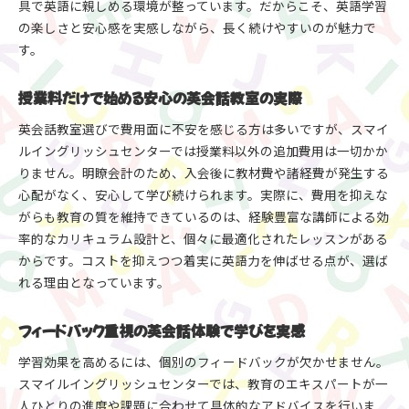
具で英語に親しめる環境が整っています。だからこそ、英語学習
の楽しさと安心感を実感しながら、長く続けやすいのが魅力で
す。
授業料だけで始める安心の英会話教室の実際
英会話教室選びで費用面に不安を感じる方は多いですが、スマイ
ルイングリッシュセンターでは授業料以外の追加費用は一切かか
りません。明瞭会計のため、入会後に教材費や諸経費が発生する
心配がなく、安心して学び続けられます。実際に、費用を抑えな
がらも教育の質を維持できているのは、経験豊富な講師による効
率的なカリキュラム設計と、個々に最適化されたレッスンがある
からです。コストを抑えつつ着実に英語力を伸ばせる点が、選ば
れる理由となっています。
フィードバック重視の英会話体験で学びを実感
学習効果を高めるには、個別のフィードバックが欠かせません。
スマイルイングリッシュセンターでは、教育のエキスパートが一
人ひとりの進度や課題に合わせて具体的なアドバイスを行いま