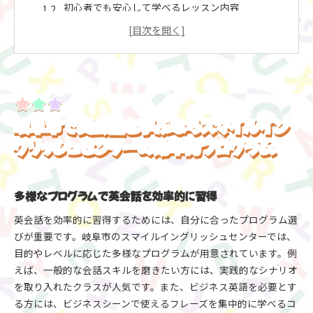
初心者でも安心して学べるレッスン内容
個別ニーズに応えるカスタマイズプラン
実践的なコミュニケーションスキルの向上方法
オンラインとオフラインのハイブリッド学習
プロフェッショナルな講師による指導
リーズナブルな料金で英会話を始める！スマイルイン
岐阜市で英会話を学ぶならスマイルイン
グリッシュセンターの魅力
お得な料金プランの魅力を徹底解説
グリッシュセンターの効率的プログラム
初期費用を抑えた始め方
割引制度を賢く利用する方法
多様なプログラムで英会話を効率的に習得
サブスクリプションモデルの利点
英会話を効率的に習得するためには、自分に合ったプログラム選
英会話の成果を最大化する料金設定
びが重要です。岐阜市のスマイルイングリッシュセンターでは、
無料体験レッスンを活用しよう
目的やレベルに応じた多様なプログラムが用意されています。例
初心者でも安心な英会話学習法スマイルイングリッシ
えば、一般的な会話スキルを磨きたい方には、実践的なシナリオ
ュセンターのサポート体制
を取り入れたクラスが人気です。また、ビジネス英語を必要とす
初心者向けカリキュラムの特徴
る方には、ビジネスシーンで使えるフレーズを集中的に学べるコ