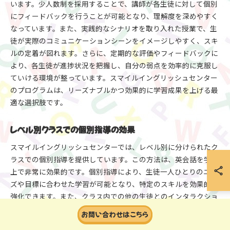
います。少人数制を採用することで、講師が各生徒に対して個別
にフィードバックを行うことが可能となり、理解度を深めやすく
なっています。また、実践的なシナリオを取り入れた授業で、生
徒が実際のコミュニケーションシーンをイメージしやすく、スキ
ルの定着が図れます。さらに、定期的な評価やフィードバックに
より、各生徒が進捗状況を把握し、自分の弱点を効率的に克服し
ていける環境が整っています。スマイルイングリッシュセンター
のプログラムは、リーズナブルかつ効果的に学習成果を上げる最
適な選択肢です。
レベル別クラスでの個別指導の効果
スマイルイングリッシュセンターでは、レベル別に分けられたク
ラスでの個別指導を提供しています。この方法は、英会話を学ぶ
上で非常に効果的です。個別指導により、生徒一人ひとりのニー
ズや目標に合わせた学習が可能となり、特定のスキルを効果的に
強化できます。また、クラス内での他の生徒とのインタラクショ
ンもあり、実践的なコミュニケーション能力を磨けます。初心者
お問い合わせはこちら
から上級者まで、それぞれのレベルに応じた指導により、生徒は