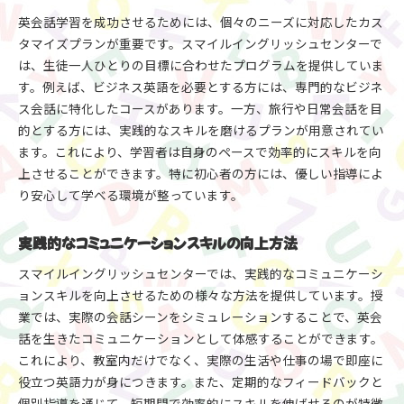
学習環境の重要性とその選び方
英会話学習を成功させるためには、個々のニーズに対応したカス
タマイズプランが重要です。スマイルイングリッシュセンターで
口コミや評判を活用した選択方法
は、生徒一人ひとりの目標に合わせたプログラムを提供していま
カスタマーサポートの充実度を確認
す。例えば、ビジネス英語を必要とする方には、専門的なビジネ
自己学習をサポートする教材の質
ス会話に特化したコースがあります。一方、旅行や日常会話を目
英会話の料金を抑える！岐阜市での賢いスクールの選
的とする方には、実践的なスキルを磨けるプランが用意されてい
び方
ます。これにより、学習者は自身のペースで効率的にスキルを向
リーズナブルなスクールの見極め方
上させることができます。特に初心者の方には、優しい指導によ
費用対効果の高い英会話プラン選び
り安心して学べる環境が整っています。
市内のスクールの料金比較方法
実践的なコミュニケーションスキルの向上方法
特典やキャンペーンの活用術
質の高い授業を低価格で受講するコツ
スマイルイングリッシュセンターでは、実践的なコミュニケーシ
支払いプランの柔軟性とその確認
ョンスキルを向上させるための様々な方法を提供しています。授
業では、実際の会話シーンをシミュレーションすることで、英会
スマイルイングリッシュセンターのリーズナブルなグ
話を生きたコミュニケーションとして体感することができます。
ループレッスンの活用法
これにより、教室内だけでなく、実際の生活や仕事の場で即座に
グループレッスンのメリットとデメリット
役立つ英語力が身につきます。また、定期的なフィードバックと
コストを抑えたコミュニケーション強化法
個別指導を通じて、短期間で効率的にスキルを伸ばせるのが特徴