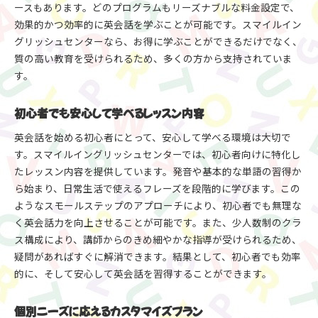
定期的なフィードバックでスキルアップ
ースもあります。どのプログラムもリーズナブルな料金設定で、
疑問を解消する個別サポート
効果的かつ効率的に英会話を学ぶことが可能です。スマイルイン
グリッシュセンターなら、お得に学ぶことができるだけでなく、
モチベーションを維持する秘訣
質の高い教育を受けられるため、多くの方から支持されていま
学習進度に応じた柔軟な指導
す。
安心のサポート体制を提供
スマイルイングリッシュセンターでお得に学べる英会
初心者でも安心して学べるレッスン内容
話プランを徹底解説
英会話を始める初心者にとって、安心して学べる環境は大切で
コストパフォーマンスの高いプラン紹介
す。スマイルイングリッシュセンターでは、初心者向けに特化し
家族割引や友達紹介特典の利用
たレッスン内容を提供しています。発音や基本的な単語の習得か
長期契約でさらにお得に学ぶ方法
ら始まり、日常生活で使えるフレーズを段階的に学びます。この
グループレッスンと個別レッスンの選び方
ようなスモールステップのアプローチにより、初心者でも無理な
昇進や転職に役立つビジネス英会話プラン
く英会話力を向上させることが可能です。また、少人数制のクラ
学習成果を保証する安心の料金プラン
ス構成により、講師からのきめ細やかな指導が受けられるため、
疑問があればすぐに解消できます。結果として、初心者でも効率
効果的にコミュニケーションスキルを磨く岐阜市の英
的に、そして安心して英会話を習得することができます。
会話スクール選び
スクール選びのポイントと注意点
個別ニーズに応えるカスタマイズプラン
講師の質と指導方法の比較