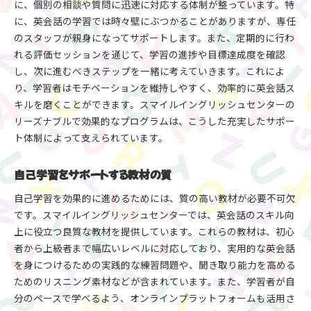
に、個別の相談や質問に迅速に対応する体制が整っています。特
に、英会話の学習では時々壁にぶつかることがありますが、専任
のスタッフが親身になってサポートします。また、定期的に行わ
れる評価セッションを通じて、学習の進捗や目標達成度を確認
し、次に進むべきステップを一緒に考えていきます。これによ
り、学習者はモチベーションを維持しやすく、効率的に英会話ス
キルを磨くことができます。スマイルイングリッシュセンターの
リーズナブルで効果的なプログラムは、こうした充実したサポー
ト体制によって支えられています。
自己学習をサポートする教材の質
自己学習を効果的に進めるためには、質の高い教材が必要不可欠
です。スマイルイングリッシュセンターでは、英会話のスキル向
上に役立つ良質な教材を提供しています。これらの教材は、初心
者から上級者まで幅広いレベルに対応しており、実用的な英会話
を身につけるための実践的な練習問題や、聞き取り能力を高める
ためのリスニング素材などが含まれています。また、学習者が自
分のペースで学べるよう、オンラインプラットフォームも活用さ