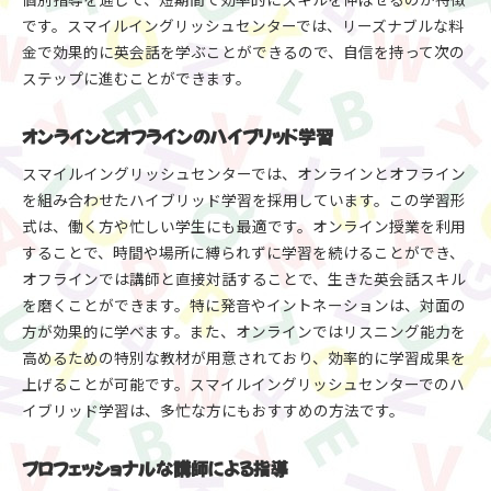
仲間と学ぶ楽しさと学習効果
です。スマイルイングリッシュセンターでは、リーズナブルな料
効率的な学習を実現するクラス設定
金で効果的に英会話を学ぶことができるので、自信を持って次の
レベル別クラスでの個別指導の効果
ステップに進むことができます。
プロ講師によるグループダイナミクスの活用
オンラインとオフラインのハイブリッド学習
岐阜市で英会話を学ぶ理由スマイルイングリッシュセ
ンターの実績と評判
スマイルイングリッシュセンターでは、オンラインとオフライン
地元に根付いた信頼と実績
を組み合わせたハイブリッド学習を採用しています。この学習形
式は、働く方や忙しい学生にも最適です。オンライン授業を利用
実際の受講生の声と評価
することで、時間や場所に縛られずに学習を続けることができ、
地域社会との連携プログラム
オフラインでは講師と直接対話することで、生きた英会話スキル
継続的なスキルアップの実現性
を磨くことができます。特に発音やイントネーションは、対面の
地域密着型のアットホームな雰囲気
方が効果的に学べます。また、オンラインではリスニング能力を
卒業生の成功事例とその活用法
高めるための特別な教材が用意されており、効率的に学習成果を
上げることが可能です。スマイルイングリッシュセンターでのハ
イブリッド学習は、多忙な方にもおすすめの方法です。
プロフェッショナルな講師による指導