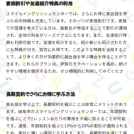
家族割引や友達紹介特典の利用
スマイルイングリッシュセンターでは、さらにお得に英会話を学
ぶための特典も充実しています。その一つが家族割引です。家族
での受講を考えている方は、複数名が参加することで割引が適用
され、全体の料金がリーズナブルになります。また、友達紹介特
典も利用可能です。友達を紹介すると、紹介者にも紹介された方
にも特典が付き、双方にお得です。このような特典を活用するこ
とで、より多くの方が効果的に英会話を学ぶ機会を得ることがで
きます。これらのプランは、学習のモチベーションを高め、続け
やすい環境を提供するため、ぜひ積極的に利用してみてくださ
い。
長期契約でさらにお得に学ぶ方法
英会話を学ぶ上で、長期契約を結ぶことは非常にメリットがあり
ます。岐阜市のスマイルイングリッシュセンターでは、年間契約
を選ぶことで1レッスンあたりの費用を大幅に抑えることが可能
です。通常、年間契約を結ぶと10%から20%の割引が適用される
ため、家計に優しい選択となります。また、長期契約を通じて英