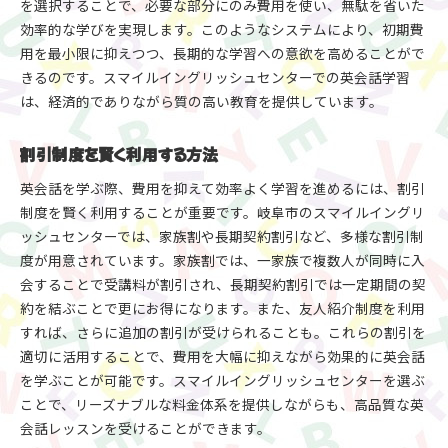
を選択することで、必要な部分にのみ費用を使い、無駄を省いた
効率的な学びを実現します。このようなシステムにより、初期費
用を最小限に抑えつつ、長期的な学習への意欲を高めることがで
きるのです。スマイルイングリッシュセンターでの英会話学習
は、経済的でありながら質の高い教育を提供しています。
割引制度を賢く利用する方法
英会話を学ぶ際、費用を抑えて効率よく学習を進めるには、割引
制度を賢く利用することが重要です。岐阜市のスマイルイングリ
ッシュセンターでは、家族割や長期契約割引など、多様な割引制
度が用意されています。家族割では、一家族で複数人が同時に入
会することで受講料が割引され、長期契約割引では一定期間の契
約を結ぶことで更にお得になります。また、友人紹介制度を利用
すれば、さらに追加の割引が受けられることも。これらの割引を
適切に活用することで、費用を大幅に抑えながら効果的に英会話
を学ぶことが可能です。スマイルイングリッシュセンターを選ぶ
ことで、リーズナブルな料金体系を提供しながらも、高品質な英
会話レッスンを受けることができます。