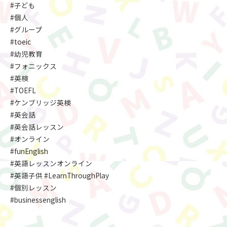
#子ども
#個人
#グループ
#toeic
#幼児教育
#フォニックス
#英検
#TOEFL
#ケンブリッジ英検
#英会話
#英会話レッスン
#オンライン
#funEnglish
#英語レッスンオンライン
#英語子供 #LearnThroughPlay
#個別レッスン
#businessenglish