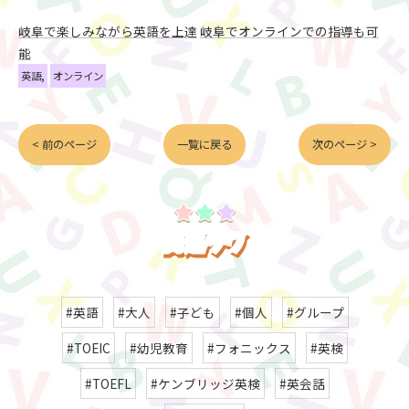
岐阜で楽しみながら英語を上達
岐阜でオンラインでの指導も可
能
英語
オンライン
< 前のページ
一覧に戻る
次のページ >
お申し込みはこちらから
関連タグ
#英語
#大人
#子ども
#個人
#グループ
#TOEIC
#幼児教育
#フォニックス
#英検
#TOEFL
#ケンブリッジ英検
#英会話