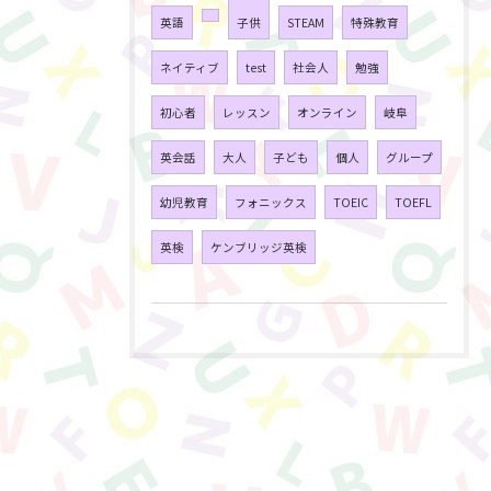
英語
子供
STEAM
特殊教育
ネイティブ
test
社会人
勉強
初心者
レッスン
オンライン
岐阜
英会話
大人
子ども
個人
グループ
幼児教育
フォニックス
TOEIC
TOEFL
英検
ケンブリッジ英検