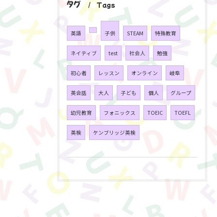
タグ
Tags
英語
子供
STEAM
特殊教育
ネイティブ
test
社会人
勉強
初心者
レッスン
オンライン
岐阜
英会話
大人
子ども
個人
グループ
幼児教育
フォニックス
TOEIC
TOEFL
英検
ケンブリッジ英検