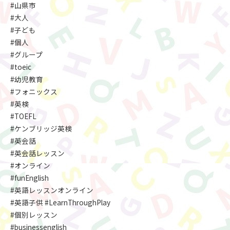
#山県市
#大人
#子ども
#個人
#グループ
#toeic
#幼児教育
#フォニックス
#英検
#TOEFL
#ケンブリッジ英検
#英会話
#英会話レッスン
#オンライン
#funEnglish
#英語レッスンオンライン
#英語子供 #LearnThroughPlay
#個別レッスン
#businessenglish