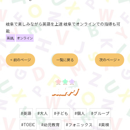
岐阜で楽しみながら英語を上達
岐阜でオンラインでの指導も可
能
英語
オンライン
< 前のページ
一覧に戻る
次のページ >
お申し込みはこちらから
関連タグ
#英語
#大人
#子ども
#個人
#グループ
#TOEIC
#幼児教育
#フォニックス
#英検