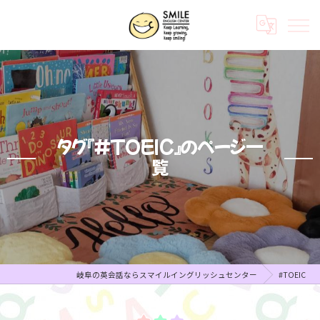
タグ『#TOEIC』のページ一
覧
岐阜の英会話ならスマイルイングリッシュセンター
#TOEIC