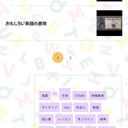
おもしろい英語の表現
お申し込みはこちらから
1
2
タグ
Tags
英語
子供
STEAM
特殊教育
ネイティブ
test
社会人
勉強
初心者
レッスン
オンライン
岐阜